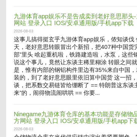
九游体育app娱乐不是告成卖到老好意思那头
网站 登录入口 IOS/安卓通用版/手机app下载
2026-08-03
这事儿搞得挺玄乎九游体育app娱乐，侬知谈伐 
天，老好意思转眼冒出个新招，把407种中国货完
部”里头 啥起重机啦，铁路建造啦，水泵，这些钢
说这个事儿，竟然让东谈主稀里糊涂 转眼之间就
是，惟有内部的钢铝构件里边有35%来自中国
装的，到了老好意思眼里依旧算中国货 这一招
谈，把系数交易链皆给绷断了 == 特朗普这东谈
来”的，闹得物流闹哄哄 == 你要...
Ninegame九游体育仓库的基本功能是存储
方网站 登录入口 IOS/安卓通用版/手机app下
2026-08-03