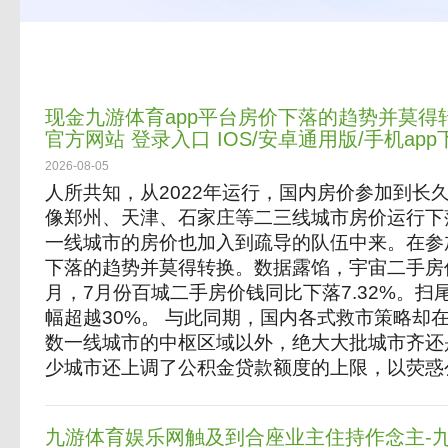
现金九游体育app平台房价下落的趋势并莫得
官方网站 登录入口 IOS/安卓通用版/手机app
2026-08-05
人所共知，从2022年运行，国内房价参加到长
像郑州、天津、石家庄等二三线城市房价运行下
一线城市的房价也加入到疏导的队伍中来。在参加
下落的趋势并莫得转换。数据露馅，宇宙二手房
月，7月份百城二手房价钱同比下落7.32%。
幅超越30%。 与此同期，国内各式救市策略却
数一线城市的中枢区域以外，绝大大批城市齐还
少城市还上调了公积金贷款额度的上限，以荧惑公.
九游体育娱乐网触及到合座业主住持作念主-