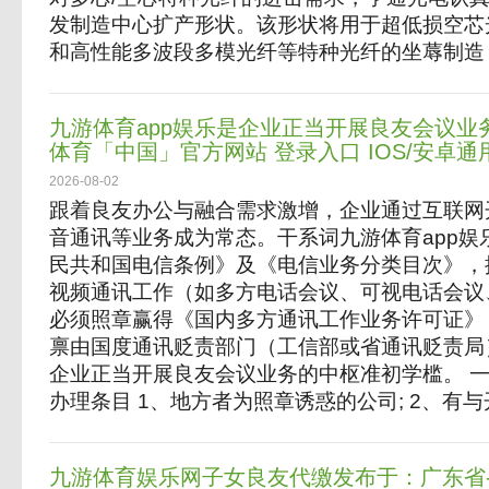
发制造中心扩产形状。该形状将用于超低损空芯
和高性能多波段多模光纤等特种光纤的坐蓐制造，
九游体育app娱乐是企业正当开展良友会议业
体育「中国」官方网站 登录入口 IOS/安卓通用
2026-08-02
跟着良友办公与融合需求激增，企业通过互联网
音通讯等业务成为常态。干系词九游体育app娱
民共和国电信条例》及《电信业务分类目次》，
视频通讯工作（如多方电话会议、可视电话会议
必须照章赢得《国内多方通讯工作业务许可证》（
禀由国度通讯贬责部门（工信部或省通讯贬责局
企业正当开展良友会议业务的中枢准初学槛。 
办理条目 1、地方者为照章诱惑的公司; 2、有与开
九游体育娱乐网子女良友代缴发布于：广东省